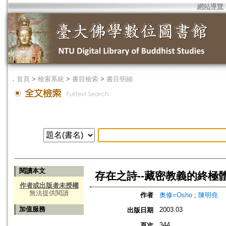
網站導覽
．
首頁
>
檢索系統
>
書目檢索
>
書目明細
閱讀本文
存在之詩--藏密教義的終極
作者或出版者未授權
無法提供閱讀
作者
奧修=Osho
;
陳明堯
加值服務
2003.03
出版日期
344
頁次