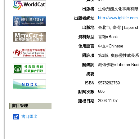
出版者
生命潛能文化事業有限
http://www.tgblife.com.
出版者網址
出版地
臺北市, 臺灣 [Taipei shi
資料類型
書籍=Book
使用語言
中文=Chinese
附註項
第1版, 奧修靈性成長系列
關鍵詞
藏傳佛教=Tibetan Budd
摘要
ISBN
9578292759
686
點閱次數
2003.11.07
建檔日期
書目管理
書目匯出