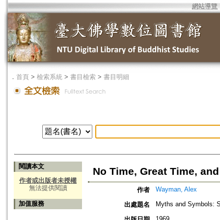
網站導覽
．
首頁
>
檢索系統
>
書目檢索
>
書目明細
閱讀本文
No Time, Great Time, an
作者或出版者未授權
無法提供閱讀
Wayman, Alex
作者
加值服務
Myths and Symbols: St
出處題名
1969
出版日期