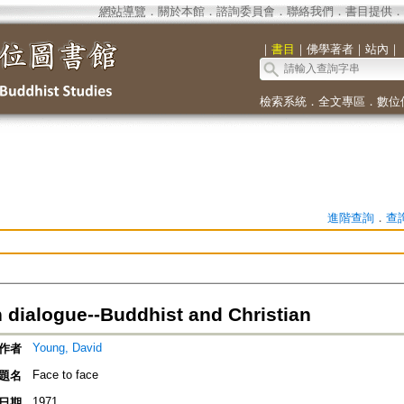
網站導覽
．
關於本館
．
諮詢委員會
．
聯絡我們
．
書目提供
．
｜
書目
｜
佛學著者
｜
站內
｜
檢索系統
．
全文專區
．
數位
進階查詢
．
查
 dialogue--Buddhist and Christian
Young, David
作者
Face to face
題名
1971
日期