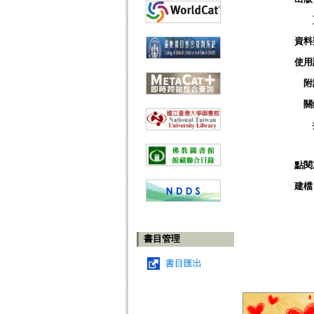
資料
使用
附
關
點閱
建檔
書目管理
書目匯出