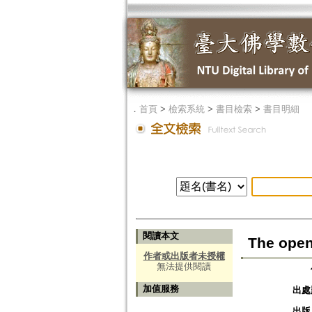
．
首頁
>
檢索系統
>
書目檢索
>
書目明細
閱讀本文
The open
作者或出版者未授權
無法提供閱讀
加值服務
出處
出版