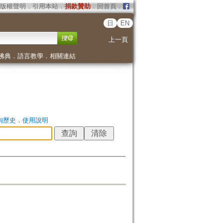
版權聲明
．
引用本站
．
捐款贊助
．
回首頁
．
日
EN
上一頁
佛典
．
語言教學
．
相關連結
詢歷史
．
使用說明