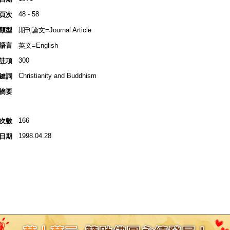
48 - 58
頁次
類型
期刊論文=Journal Article
語言
英文=English
300
註項
Christianity and Buddhism
鍵詞
摘要
166
次數
1998.04.28
日期