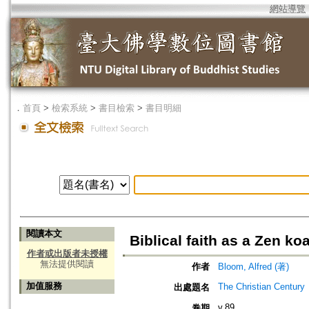
網站導覽
．
首頁
>
檢索系統
>
書目檢索
>
書目明細
閱讀本文
Biblical faith as a Zen ko
作者或出版者未授權
無法提供閱讀
作者
Bloom, Alfred (著)
加值服務
The Christian Century
出處題名
v.89
卷期