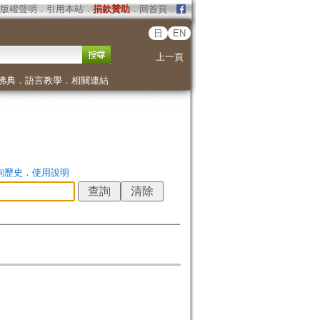
版權聲明
．
引用本站
．
捐款贊助
．
回首頁
．
日
EN
上一頁
佛典
．
語言教學
．
相關連結
詢歷史
．
使用說明