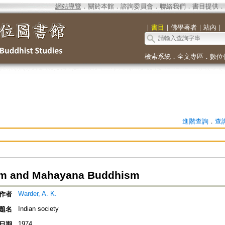
網站導覽
．
關於本館
．
諮詢委員會
．
聯絡我們
．
書目提供
．
｜
書目
｜
佛學著者
｜
站內
｜
檢索系統
．
全文專區
．
數位
進階查詢
．
查
sm and Mahayana Buddhism
Warder, A. K.
作者
Indian society
題名
1974
日期