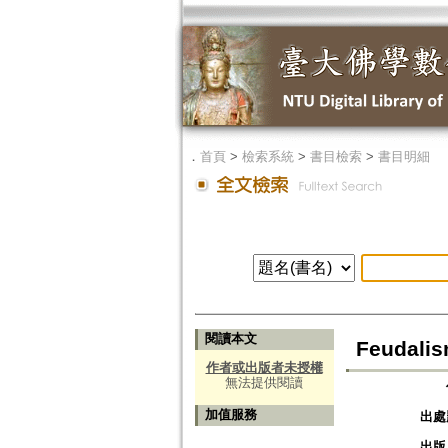
．
首頁
>
檢索系統
>
書目檢索
>
書目明細
閱讀本文
Feudali
作者或出版者未授權
無法提供閱讀
加值服務
出處
出版