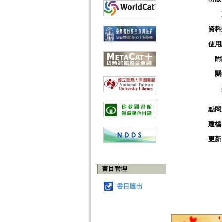
資料
使用
附
關
點閱
建檔
更新
書目管理
書目匯出