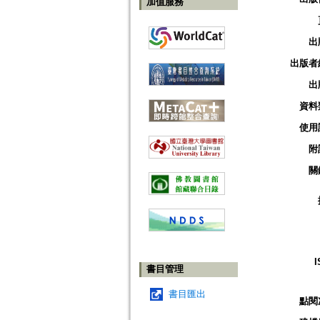
加值服務
出
出版者
出
資料
使用
附
關
I
書目管理
書目匯出
點閱