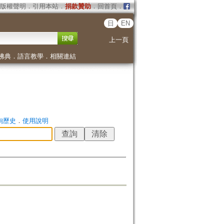
版權聲明
．
引用本站
．
捐款贊助
．
回首頁
．
日
EN
上一頁
佛典
．
語言教學
．
相關連結
詢歷史
．
使用說明