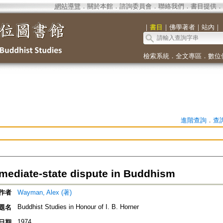
網站導覽
．
關於本館
．
諮詢委員會
．
聯絡我們
．
書目提供
．
｜
書目
｜
佛學著者
｜
站內
｜
檢索系統
．
全文專區
．
數位
進階查詢
．
查
rmediate-state dispute in Buddhism
作者
Wayman, Alex (著)
Buddhist Studies in Honour of I. B. Horner
題名
1974
日期