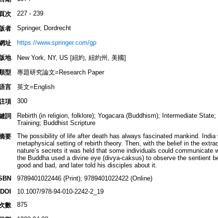
227 - 239
頁次
Springer, Dordrecht
版者
https://www.springer.com/gp
網址
版地
New York, NY, US [紐約, 紐約州, 美國]
類型
專題研究論文=Research Paper
語言
英文=English
300
註項
Rebirth (in religion, folklore); Yogacara (Buddhism); Intermediate Stat
鍵詞
Training; Buddhist Scripture
The possibility of life after death has always fascinated mankind. India
摘要
metaphysical setting of rebirth theory. Then, with the belief in the extra
nature’s secrets it was held that some individuals could communicate 
the Buddha used a divine eye (divya-caksus) to observe the sentient be
good and bad, and later told his disciples about it.
SBN
9789401022446 (Print); 9789401022422 (Online)
DOI
10.1007/978-94-010-2242-2_19
875
次數