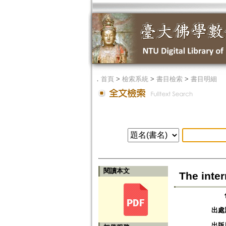
．
首頁
>
檢索系統
>
書目檢索
>
書目明細
閱讀本文
The inte
出處
出版