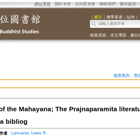
網站導覽
．
關於本館
．
諮詢委員會
．
聯絡我們
．
書目提供
．
｜
書目
｜
佛學著者
｜
站內
｜
檢索系統
．
全文專區
．
數位
進階查詢
．
查
of the Mahayana; The Prajnaparamita literatu
 bibliog
Lancaster, Lewis R.
作者