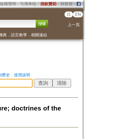
版權聲明
．
引用本站
．
捐款贊助
．
回首頁
．
日
EN
上一頁
佛典
．
語言教學
．
相關連結
詢歷史
．
使用說明
re; doctrines of the