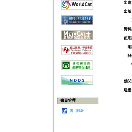
出處
出版
資料
使用
附
關
點閱
建檔
書目管理
書目匯出