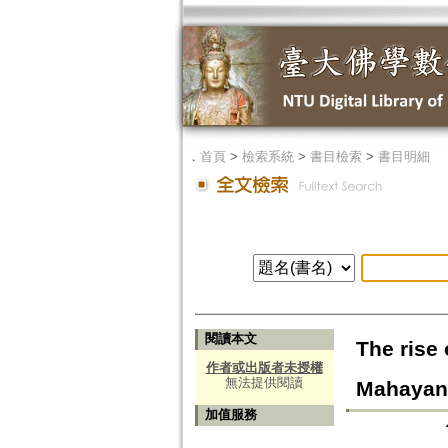
．
首頁
>
檢索系統
>
書目檢索
>
書目明細
閱讀本文
The rise 
作者或出版者未授權
無法提供閱讀
Mahayana
加值服務