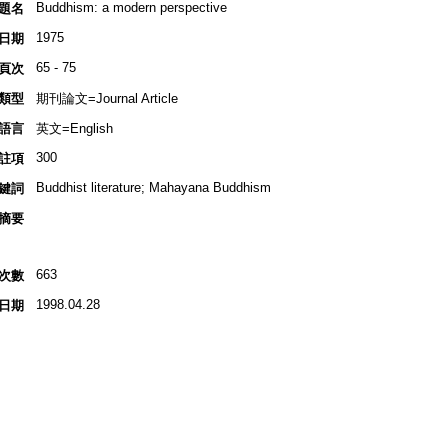
Buddhism: a modern perspective
題名
1975
日期
65 - 75
頁次
類型
期刊論文=Journal Article
語言
英文=English
300
註項
Buddhist literature; Mahayana Buddhism
鍵詞
摘要
663
次數
1998.04.28
日期