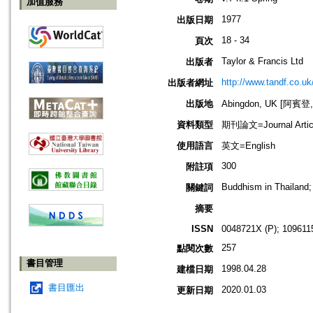
加值服務
1977
出版日期
18 - 34
頁次
Taylor & Francis Ltd
出版者
http://www.tandf.co.uk
出版者網址
出版地
Abingdon, UK [阿賓登
資料類型
期刊論文=Journal Artic
使用語言
英文=English
300
附註項
Buddhism in Thailand; 
關鍵詞
摘要
ISSN
0048721X (P); 109611
257
點閱次數
書目管理
1998.04.28
建檔日期
書目匯出
2020.01.03
更新日期