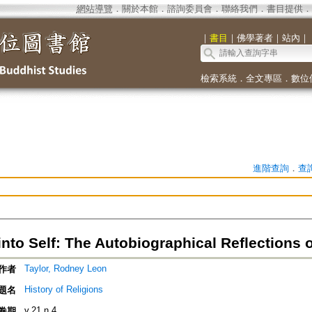
網站導覽
．
關於本館
．
諮詢委員會
．
聯絡我們
．
書目提供
．
｜
書目
｜
佛學著者
｜
站內
｜
檢索系統
．
全文專區
．
數位
進階查詢
．
查
nto Self: The Autobiographical Reflections 
Taylor, Rodney Leon
作者
History of Religions
題名
v.21 n.4
卷期