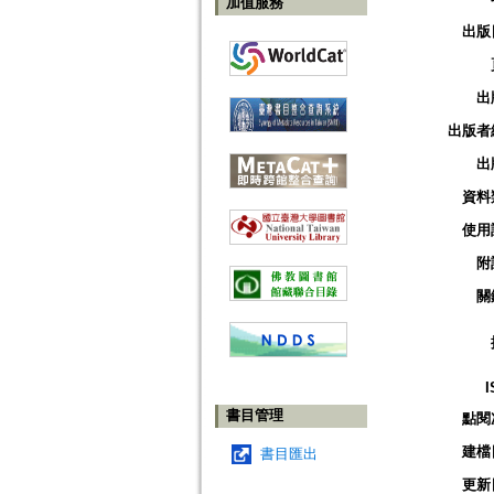
加值服務
出版
出
出版者
出
資料
使用
附
關
I
書目管理
點閱
建檔
書目匯出
更新