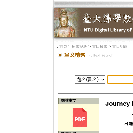
．
首頁
>
檢索系統
>
書目檢索
>
書目明細
閱讀本文
Journey i
出處