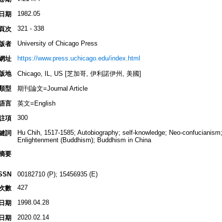
1982.05
日期
321 - 338
頁次
University of Chicago Press
版者
https://www.press.uchicago.edu/index.html
網址
版地
Chicago, IL, US [芝加哥, 伊利諾伊州, 美國]
類型
期刊論文=Journal Article
語言
英文=English
300
註項
Hu Chih, 1517-1585; Autobiography; self-knowledge; Neo-confucianism;
鍵詞
Enlightenment (Buddhism); Buddhism in China
摘要
SSN
00182710 (P); 15456935 (E)
427
次數
1998.04.28
日期
2020.02.14
日期