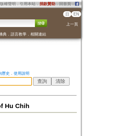
版權聲明
．
引用本站
．
捐款贊助
．
回首頁
．
日
EN
上一頁
佛典
．
語言教學
．
相關連結
詢歷史
．
使用說明
of Hu Chih