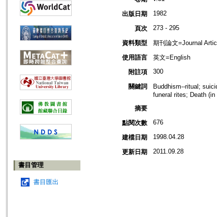
1982
出版日期
273 - 295
頁次
資料類型
期刊論文=Journal Artic
使用語言
英文=English
300
附註項
關鍵詞
Buddhism--ritual; su
funeral rites; Death (in 
摘要
676
點閱次數
1998.04.28
建檔日期
2011.09.28
更新日期
書目管理
書目匯出