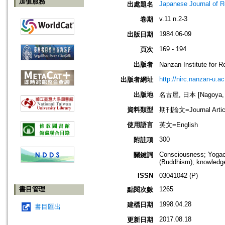
加值服務
Japanese Journal of R
出處題名
v.11 n.2-3
卷期
1984.06-09
出版日期
169 - 194
頁次
出版者
Nanzan Institute f
http://nirc.nanzan-u.ac
出版者網址
出版地
名古屋, 日本 [Nagoya, 
資料類型
期刊論文=Journal Artic
使用語言
英文=English
300
附註項
Consciousness; Yogac
關鍵詞
(Buddhism); knowledge
ISSN
03041042 (P)
書目管理
1265
點閱次數
1998.04.28
建檔日期
書目匯出
2017.08.18
更新日期