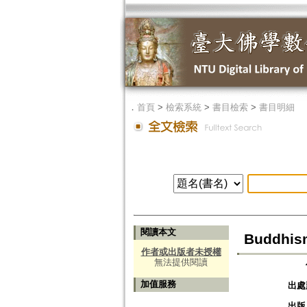
．
首頁
>
檢索系統
>
書目檢索
>
書目明細
閱讀本文
Buddhism
作者或出版者未授權
無法提供閱讀
加值服務
出處
出版