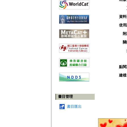
資料
使用
附
關
點閱
建檔
書目管理
書目匯出