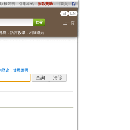
版權聲明
．
引用本站
．
捐款贊助
．
回首頁
．
日
EN
上一頁
佛典
．
語言教學
．
相關連結
詢歷史
．
使用說明