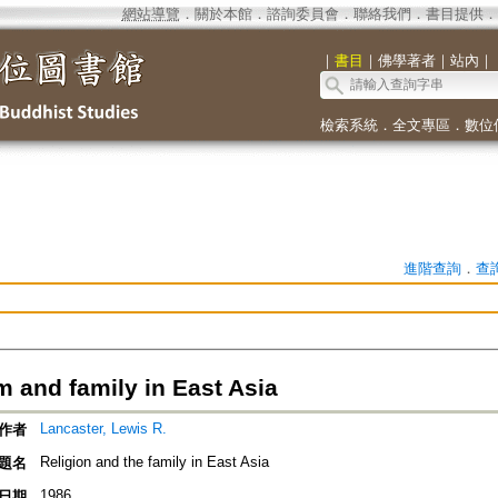
網站導覽
．
關於本館
．
諮詢委員會
．
聯絡我們
．
書目提供
．
｜
書目
｜
佛學著者
｜
站內
｜
檢索系統
．
全文專區
．
數位
進階查詢
．
查
 and family in East Asia
Lancaster, Lewis R.
作者
Religion and the family in East Asia
題名
1986
日期