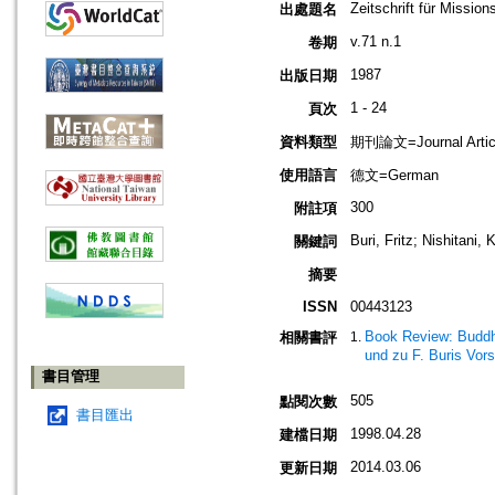
Zeitschrift für Missio
出處題名
v.71 n.1
卷期
1987
出版日期
1 - 24
頁次
資料類型
期刊論文=Journal Artic
使用語言
德文=German
300
附註項
Buri, Fritz; Nishitani
關鍵詞
摘要
ISSN
00443123
Book Review: Buddhi
相關書評
und zu F. Buris Vors
書目管理
505
點閱次數
書目匯出
1998.04.28
建檔日期
2014.03.06
更新日期