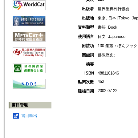
出版者
世界聖典刊行協會
出版地
東京, 日本 [Tokyo, Jap
資料類型
書籍=Book
使用語言
日文=Japanese
附註項
130-集叢：ぼんブックス, 
關鍵詞
佛教歷史;
摘要
ISBN
4881101846
452
點閱次數
2002.07.22
建檔日期
書目管理
書目匯出