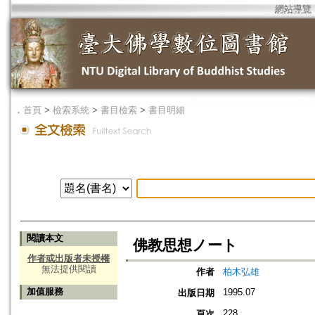
網站導覽
．
首頁
>
檢索系統
>
書目檢索
>
書目明細
閱讀本文
佛教思想ノート
作者或出版者未授權
無法提供閱讀
作者
柏木弘雄
加值服務
1995.07
出版日期
228
頁次