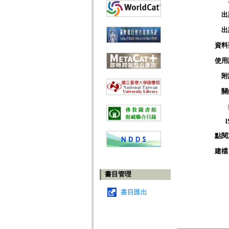
出
出
資料
使用
附
關
點閱
建檔
書目管理
書目匯出