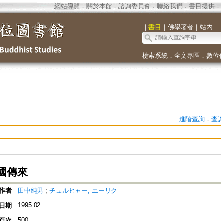
網站導覽
．
關於本館
．
諮詢委員會
．
聯絡我們
．
書目提供
．
｜
書目
｜
佛學著者
｜
站內
｜
檢索系統
．
全文專區
．
數位
進階查詢
．
查
國傳來
作者
田中純男
;
チュルヒャー, エーリク
1995.02
日期
500
頁次