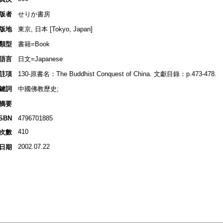
版者
せりか書房
版地
東京, 日本 [Tokyo, Japan]
類型
書籍=Book
語言
日文=Japanese
註項
130-原書名：The Buddhist Conquest of China. 文獻目錄：p.473-478.
鍵詞
中國佛教歷史;
摘要
ISBN
4796701885
410
次數
2002.07.22
日期