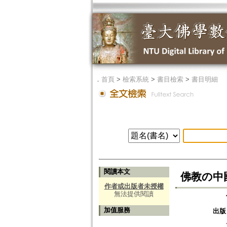
．
首頁
>
檢索系統
>
書目檢索
>
書目明細
閱讀本文
佛教の中
作者或出版者未授權
無法提供閱讀
加值服務
出版