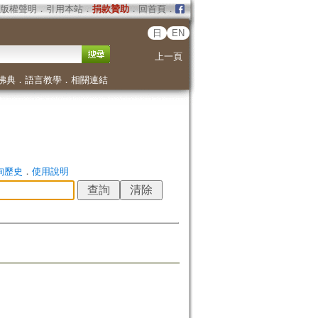
版權聲明
．
引用本站
．
捐款贊助
．
回首頁
．
日
EN
上一頁
佛典
．
語言教學
．
相關連結
詢歷史
．
使用說明