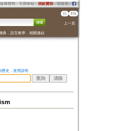
版權聲明
．
引用本站
．
捐款贊助
．
回首頁
．
日
EN
上一頁
佛典
．
語言教學
．
相關連結
詢歷史
．
使用說明
cism