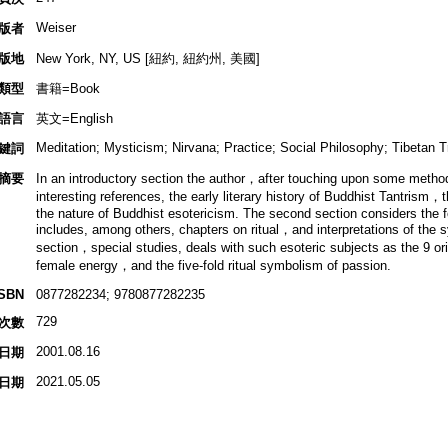
Weiser
版者
版地
New York, NY, US [紐約, 紐約州, 美國]
類型
書籍=Book
語言
英文=English
Meditation; Mysticism; Nirvana; Practice; Social Philosophy; Tibetan 
鍵詞
摘要
In an introductory section the author，after touching upon some method
interesting references, the early literary history of Buddhist Tantrism，
the nature of Buddhist esotericism. The second section considers the fo
includes, among others, chapters on ritual，and interpretations of the 
section，special studies, deals with such esoteric subjects as the 9 o
female energy，and the five-fold ritual symbolism of passion.
ISBN
0877282234; 9780877282235
729
次數
2001.08.16
日期
2021.05.05
日期