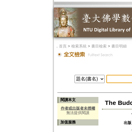
．
首頁
>
檢索系統
>
書目檢索
>
書目明細
閱讀本文
The Budd
作者或出版者未授權
無法提供閱讀
加值服務
出版