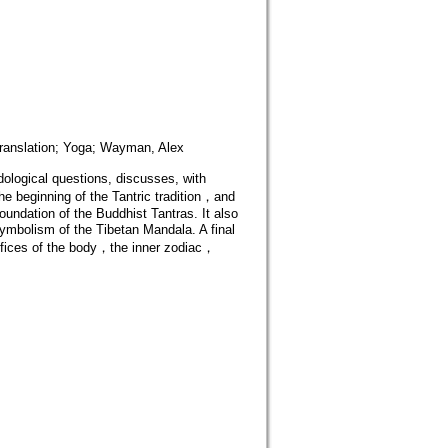
Translation; Yoga; Wayman, Alex
ological questions, discusses, with
the beginning of the Tantric tradition，and
undation of the Buddhist Tantras. It also
symbolism of the Tibetan Mandala. A final
rifices of the body，the inner zodiac，