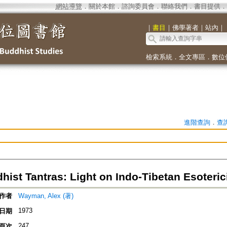
網站導覽
．
關於本館
．
諮詢委員會
．
聯絡我們
．
書目提供
．
｜
書目
｜
佛學著者
｜
站內
｜
檢索系統
．
全文專區
．
數位
進階查詢
．
查
hist Tantras: Light on Indo-Tibetan Esoteri
作者
Wayman, Alex (著)
1973
日期
247
頁次