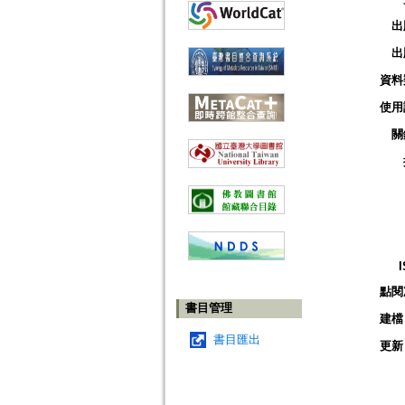
出
出
資料
使用
關
點閱
書目管理
建檔
書目匯出
更新