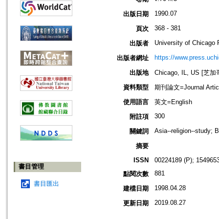
1990.07
出版日期
368 - 381
頁次
University of Chicago 
出版者
https://www.press.uch
出版者網址
出版地
Chicago, IL, US 
資料類型
期刊論文=Journal Artic
使用語言
英文=English
300
附註項
Asia--religion--study;
關鍵詞
摘要
ISSN
00224189 (P); 1549653
書目管理
881
點閱次數
書目匯出
1998.04.28
建檔日期
2019.08.27
更新日期