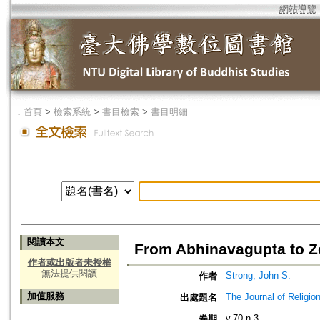
網站導覽
．
首頁
>
檢索系統
>
書目檢索
>
書目明細
閱讀本文
From Abhinavagupta to Z
作者或出版者未授權
無法提供閱讀
Strong, John S.
作者
加值服務
The Journal of Religio
出處題名
v.70 n.3
卷期