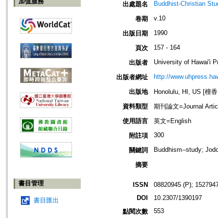
加值服務
Buddhist-Christian Stu
出處題名
v.10
卷期
1990
出版日期
157 - 164
頁次
University of Hawai'i 
出版者
http://www.uhpress.haw
出版者網址
出版地
Honolulu, HI, US 
資料類型
期刊論文=Journal Artic
使用語言
英文=English
300
附註項
Buddhism--study; Jodo
關鍵詞
摘要
書目管理
ISSN
08820945 (P); 1527947
DOI
10.2307/1390197
書目匯出
553
點閱次數