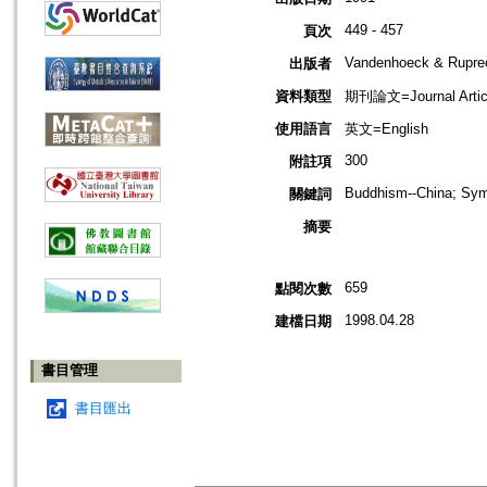
449 - 457
頁次
Vandenhoeck & Ruprec
出版者
資料類型
期刊論文=Journal Artic
使用語言
英文=English
300
附註項
Buddhism--China; Symb
關鍵詞
摘要
659
點閱次數
1998.04.28
建檔日期
書目管理
書目匯出