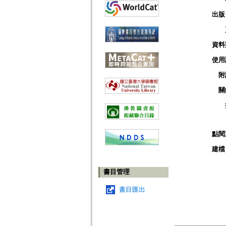
出版
資料
使用
附
關
點閱
建檔
書目管理
書目匯出