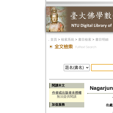
．
首頁
>
檢索系統
>
書目檢索
>
書目明細
閱讀本文
Nagarjun
作者或出版者未授權
無法提供閱讀
加值服務
出處