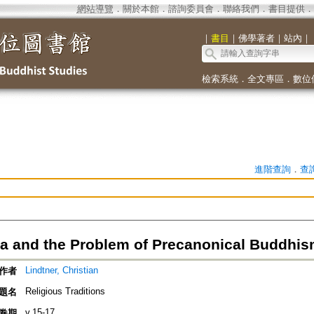
網站導覽
．
關於本館
．
諮詢委員會
．
聯絡我們
．
書目提供
．
｜
書目
｜
佛學著者
｜
站內
｜
檢索系統
．
全文專區
．
數位
進階查詢
．
查
a and the Problem of Precanonical Buddhi
Lindtner, Christian
作者
Religious Traditions
題名
v.15-17
卷期