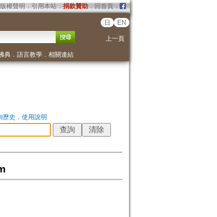
版權聲明
．
引用本站
．
捐款贊助
．
回首頁
．
日
EN
上一頁
佛典
．
語言教學
．
相關連結
詢歷史
．
使用說明
sm