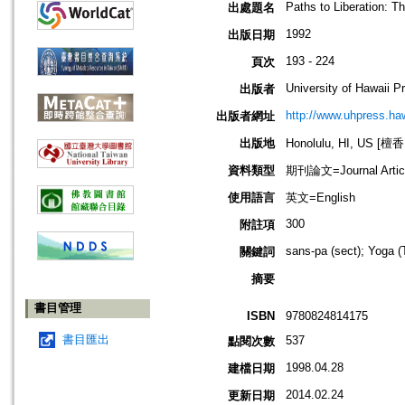
Paths to Liberation: T
出處題名
1992
出版日期
193 - 224
頁次
University of Hawaii P
出版者
http://www.uhpress.ha
出版者網址
出版地
Honolulu, HI, US 
資料類型
期刊論文=Journal Artic
使用語言
英文=English
300
附註項
sans-pa (sect); Yoga 
關鍵詞
摘要
書目管理
ISBN
9780824814175
書目匯出
537
點閱次數
1998.04.28
建檔日期
2014.02.24
更新日期