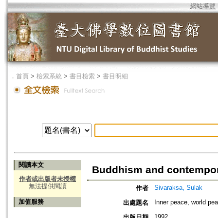
網站導覽
．
首頁
>
檢索系統
>
書目檢索
>
書目明細
閱讀本文
Buddhism and contempora
作者或出版者未授權
無法提供閱讀
Sivaraksa, Sulak
作者
加值服務
Inner peace, world pe
出處題名
1992
出版日期