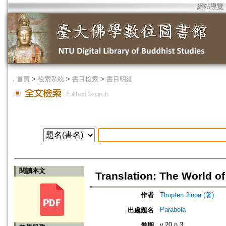
網站導覽
．
首頁
>
檢索系統
>
書目檢索
>
書目明細
閱讀本文
Translation: The World o
作者
Thupten Jinpa (著)
Parabola
出處題名
v.20 n.3
卷期