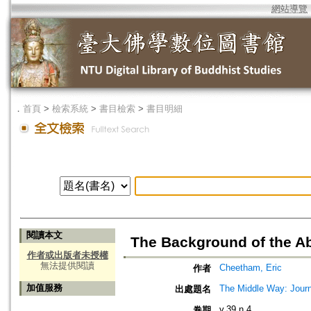
網站導覽
．
首頁
>
檢索系統
>
書目檢索
>
書目明細
閱讀本文
The Background of the 
作者或出版者未授權
無法提供閱讀
Cheetham, Eric
作者
加值服務
The Middle Way: Journ
出處題名
v.39 n.4
卷期