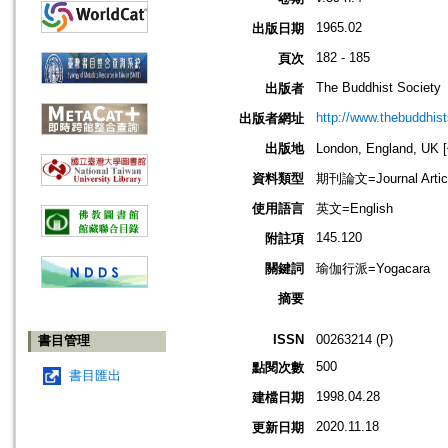
1965.02
出版日期
182 - 185
頁次
The Buddhist Society
出版者
http://www.thebuddhist
出版者網址
出版地
London, England, U
資料類型
期刊論文=Journal Artic
使用語言
英文=English
145.120
附註項
關鍵詞
瑜伽行派=Yogacara
摘要
ISSN
00263214 (P)
書目管理
500
點閱次數
書目匯出
1998.04.28
建檔日期
2020.11.18
更新日期