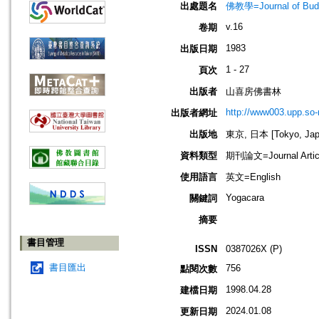
出處題名
佛教學=Journal of B
v.16
卷期
1983
出版日期
1 - 27
頁次
出版者
山喜房佛書林
http://www003.upp.so-n
出版者網址
出版地
東京, 日本 [Tokyo, Jap
資料類型
期刊論文=Journal Artic
使用語言
英文=English
Yogacara
關鍵詞
摘要
書目管理
ISSN
0387026X (P)
書目匯出
756
點閱次數
1998.04.28
建檔日期
2024.01.08
更新日期