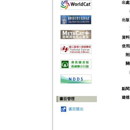
出處
出版
資料
使用
附
關
點閱
建檔
書目管理
書目匯出