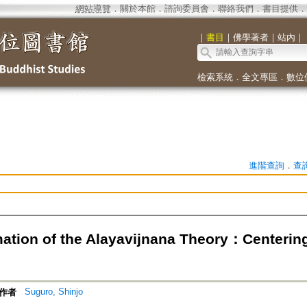
網站導覽
．
關於本館
．
諮詢委員會
．
聯絡我們
．
書目提供
．
｜
書目
｜
佛學著者
｜
站內
｜
檢索系統
．
全文專區
．
數位
進階查詢
．
查
ation of the Alayavijnana Theory：Centering 
Suguro, Shinjo
作者