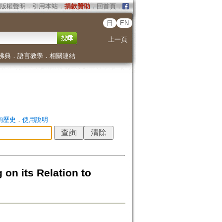
版權聲明
．
引用本站
．
捐款贊助
．
回首頁
．
日
EN
上一頁
佛典
．
語言教學
．
相關連結
詢歷史
．
使用說明
on its Relation to