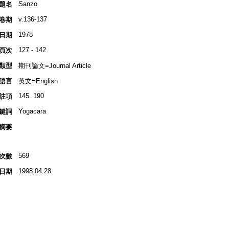
Sanzo
題名
v.136-137
卷期
1978
日期
127 - 142
頁次
類型
期刊論文=Journal Article
語言
英文=English
145. 190
註項
Yogacara
鍵詞
摘要
569
次數
1998.04.28
日期