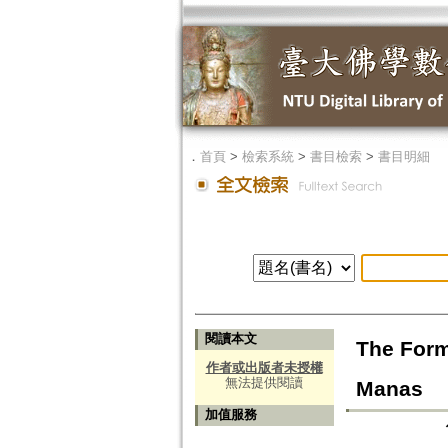
．
首頁
>
檢索系統
>
書目檢索
>
書目明細
閱讀本文
The Form
作者或出版者未授權
無法提供閱讀
Manas
加值服務