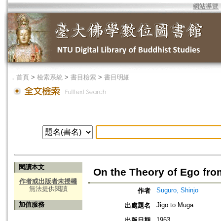
網站導覽
．
首頁
>
檢索系統
>
書目檢索
>
書目明細
閱讀本文
On the Theory of Ego from
作者或出版者未授權
無法提供閱讀
Suguro, Shinjo
作者
加值服務
Jigo to Muga
出處題名
1963
出版日期