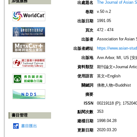
加值服務
The Journal of Asian 
出處題名
v.50 n.2
卷期
1991.05
出版日期
472 - 474
頁次
Association for Asian 
出版者
https://www.asian-stud
出版者網址
出版地
Ann Arbor, MI, US
資料類型
期刊論文=Journal Artic
使用語言
英文=English
關鍵詞
佛教人物=Buddhist
摘要
ISSN
00219118 (P); 1752040
353
點閱次數
書目管理
1998.04.28
建檔日期
書目匯出
2020.03.20
更新日期