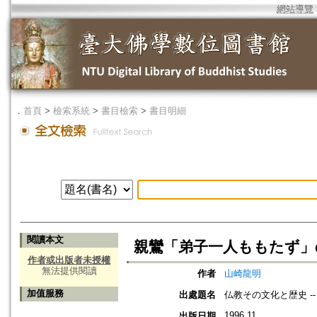
網站導覽
．
首頁
>
檢索系統
>
書目檢索
>
書目明細
閱讀本文
親鸞「弟子一人ももたず」
作者或出版者未授權
無法提供閱讀
作者
山崎龍明
加值服務
出處題名
仏教その文化と歴史 -
1996.11
出版日期