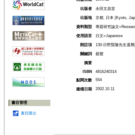
出版者
永田文昌堂
出版地
京都, 日本 [Kyoto, Jap
資料類型
專題研究論文=Research
使用語言
日文=Japanese
附註項
130-日野賢隆先生還曆記
關鍵詞
親鸞
摘要
ISBN
4816240314
554
點閱次數
2002.10.11
建檔日期
書目管理
書目匯出