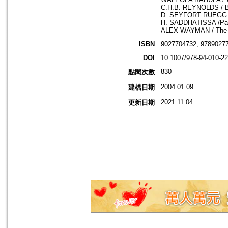
C.H.B. REYNOLDS / Bu
D. SEYFORT RUEGG /Pa
H. SADDHATISSA /Pali 
ALEX WAYMAN / The In
ISBN
9027704732; 97890277
DOI
10.1007/978-94-010-22
830
點閱次數
2004.01.09
建檔日期
2021.11.04
更新日期