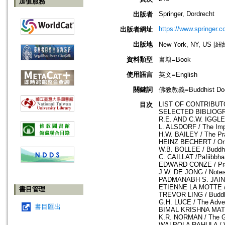
加值服務
Springer, Dordrecht
出版者
https://www.springer.
出版者網址
出版地
New York, NY, US 
資料類型
書籍=Book
使用語言
英文=English
關鍵詞
佛教教義=Buddhist Doctri
LIST OF CONTRIBUT
目次
SELECTED BIBLIOGR
R.E. AND C.W. IGGLED
L. ALSDORF / The Imp
H.W. BAILEY / The Pra
HEINZ BECHERT / On a
W.B. BOLLEE / Buddhis
C. CAILLAT /PaIiibbha,
EDWARD CONZE / Prasa
J.W. DE JONG / Notes
PADMANABH S. JAINI /
ETIENNE LA MOTTE / P
書目管理
TREVOR LING / Buddh
G.H. LUCE / The Adve
書目匯出
BIMAL KRISHNA MATILA
K.R. NORMAN / The Ga
WALPOLA RAHULA / Wr