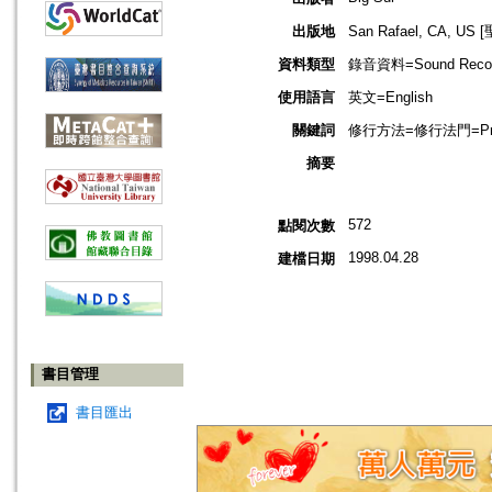
出版地
San Rafael, CA, 
資料類型
錄音資料=Sound Recor
使用語言
英文=English
關鍵詞
修行方法=修行法門=Prac
摘要
572
點閱次數
1998.04.28
建檔日期
書目管理
書目匯出