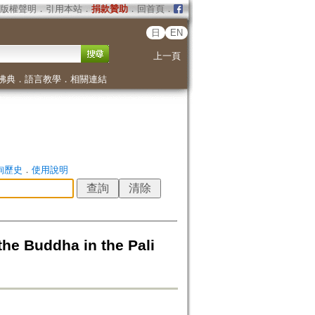
版權聲明
．
引用本站
．
捐款贊助
．
回首頁
．
日
EN
上一頁
佛典
．
語言教學
．
相關連結
詢歷史
．
使用說明
the Buddha in the Pali