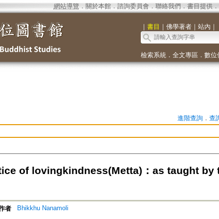
網站導覽
．
關於本館
．
諮詢委員會
．
聯絡我們
．
書目提供
．
｜
書目
｜
佛學著者
｜
站內
｜
檢索系統
．
全文專區
．
數位
進階查詢
．
查
tice of lovingkindness(Metta)：as taught by 
Bhikkhu Nanamoli
作者