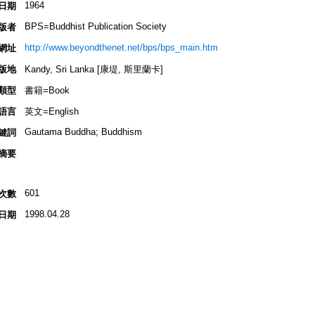
1964
日期
BPS=Buddhist Publication Society
版者
http://www.beyondthenet.net/bps/bps_main.htm
網址
版地
Kandy, Sri Lanka [康堤, 斯里蘭卡]
類型
書籍=Book
語言
英文=English
Gautama Buddha; Buddhism
鍵詞
摘要
601
次數
1998.04.28
日期