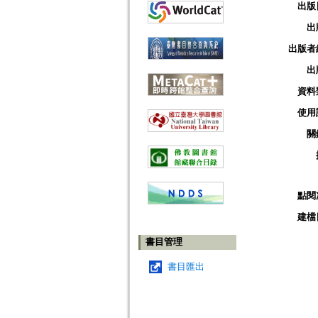
出版
出
出版者
出
資料
使用
關
點閱
建檔
書目管理
書目匯出