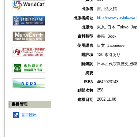
出版者
吉川弘文館
http://www.yoshikawa-k
出版者網址
出版地
東京, 日本 [Tokyo, Jap
資料類型
書籍=Book
使用語言
日文=Japanese
附註項
130-索引あり.
關鍵詞
日本古代宗教歷史;佛教
摘要
ISBN
4642023143
258
點閱次數
2002.11.08
建檔日期
書目管理
書目匯出