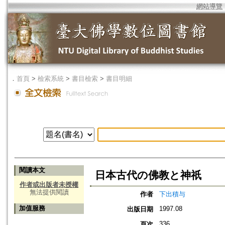
網站導覽
．
首頁
>
檢索系統
>
書目檢索
>
書目明細
閱讀本文
日本古代の佛教と神祇
作者或出版者未授權
無法提供閱讀
作者
下出積与
加值服務
1997.08
出版日期
336
頁次