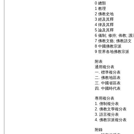
0 總類
1 教理
2 佛教史地
3 經及其釋
4 律及其釋
5 論及其釋
6 儀制; 修持; 佈教; 護
7 佛教文藝; 佛教語文
8 中國佛教宗派
9 世界各地佛教宗派
附表
通用複分表
一. 標準複分表
二. 佛教地區表
三. 中國省區表
四. 中國時代表
專用複分表
1. 僧制複分表
2. 佛教文學複分表
3. 語言複分表
4. 佛教宗派複分表
附錄