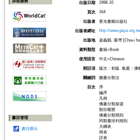
加值服務
1996.10
出版日期
164
頁次
出版者
香光書鄉出版社
http://www.gaya.org.tw
出版者網址
出版地
嘉義縣, 臺灣 [Chia-i hsi
資料類型
書籍=Book
使用語言
中文=Chinese
附註項
版次：初版. 集叢：佛教
關鍵詞
圖書分類法
目次
序
編序
凡例
佛書分類探源
類目概覽
佛書分類簡則
書目管理
同類書排列簡則
大綱表
書目匯出
簡表
詳表