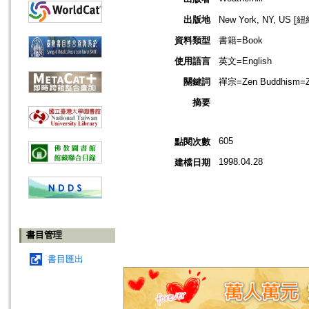
出版地
New York, NY, US 
資料類型
書籍=Book
使用語言
英文=English
關鍵詞
禪宗=Zen Buddhism=Za
摘要
605
點閱次數
1998.04.28
建檔日期
書目管理
書目匯出