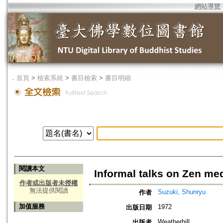
網站導覽
．
首頁
>
檢索系統
>
書目檢索
>
書目明細
閱讀本文
Informal talks on Zen med
作者或出版者未授權
無法提供閱讀
Suzuki, Shunryu
作者
加值服務
1972
出版日期
Weatherhill
出版者