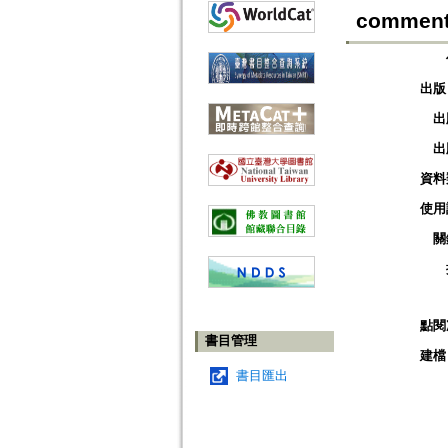
commenta
出版
出
出
資料
使用
關
點閱
書目管理
建檔
書目匯出