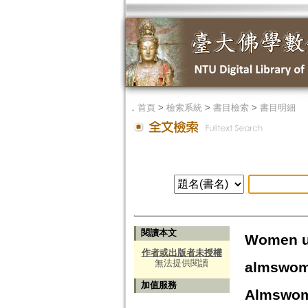
．
首頁
>
檢索系統
>
書目檢索
>
書目明細
閱讀本文
Women un
作者或出版者未授權
無法提供閱讀
almswome
加值服務
Almswome