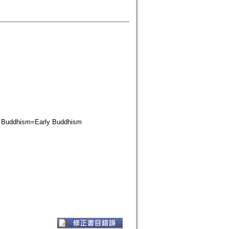
hism=Early Buddhism