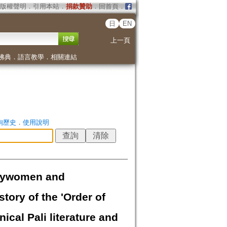
版權聲明
．
引用本站
．
捐款贊助
．
回首頁
．
日
EN
上一頁
佛典
．
語言教學
．
相關連結
詢歷史
．
使用說明
laywomen and
ory of the 'Order of
cal Pali literature and