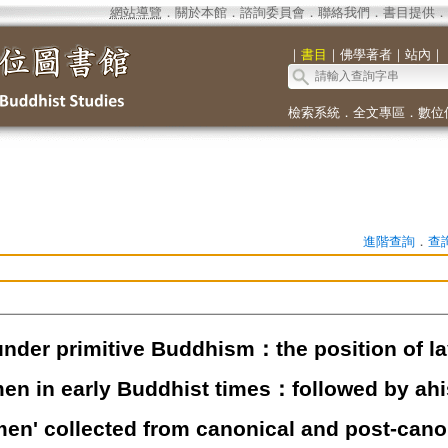
網站導覽
．
關於本館
．
諮詢委員會
．
聯絡我們
．
書目提供
．
｜
書目
｜
佛學著者
｜
站內
｜
檢索系統
．
全文專區
．
數位
進階查詢
．
查
der primitive Buddhism：the position of 
n in early Buddhist times：followed by ahist
n' collected from canonical and post-canoni