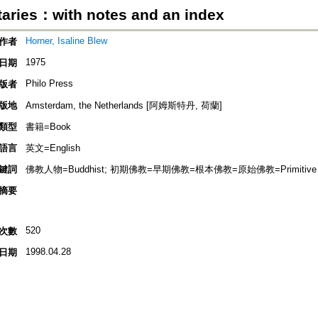
ries：with notes and an index
Horner, Isaline Blew
作者
1975
日期
Philo Press
版者
版地
Amsterdam, the Netherlands [阿姆斯特丹, 荷蘭]
類型
書籍=Book
語言
英文=English
鍵詞
佛教人物=Buddhist; 初期佛教=早期佛教=根本佛教=原始佛教=Primitive Budd
摘要
520
次數
1998.04.28
日期