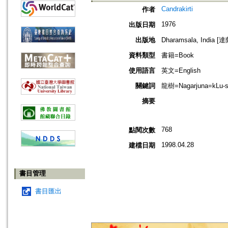
Candrakirti
作者
1976
出版日期
出版地
Dharamsala, India 
資料類型
書籍=Book
使用語言
英文=English
關鍵詞
龍樹=Nagarjuna=kLu-sg
摘要
768
點閱次數
1998.04.28
建檔日期
書目管理
書目匯出