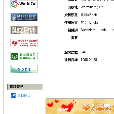
Warminster, UK
出版地
資料類型
書籍=Book
使用語言
英文=English
Buddhism -- India -- La
關鍵詞
摘要
646
點閱次數
1998.04.28
建檔日期
書目管理
書目匯出