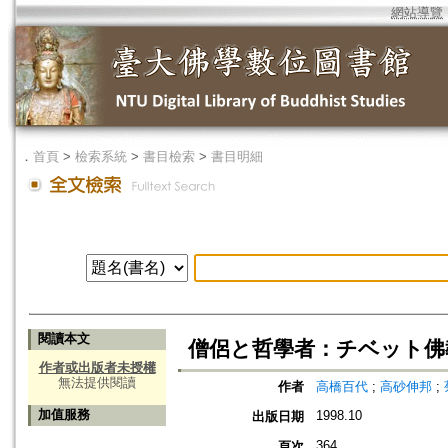
網站導覽
．
首頁
>
檢索系統
>
書目檢索
>
書目明細
閱讀本文
僧侶と哲學者：チベット佛
作者或出版者未授權
無法提供閱讀
作者
高橋百代
;
高砂伸邦
;
加值服務
1998.10
出版日期
364
頁次