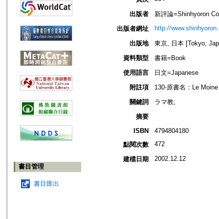
出版者
新評論=Shinhyoron Co.
http://www.shinhyoron.
出版者網址
出版地
東京, 日本 [Tokyo, Jap
資料類型
書籍=Book
使用語言
日文=Japanese
附註項
130-原書名：Le Moine et
關鍵詞
ラマ教;
摘要
ISBN
4794804180
472
點閱次數
2002.12.12
建檔日期
書目管理
書目匯出