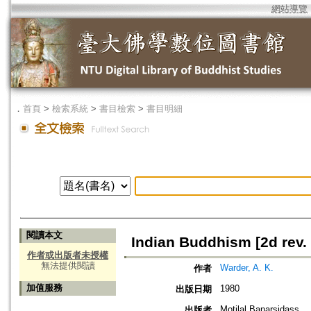
網站導覽
．
首頁
>
檢索系統
>
書目檢索
>
書目明細
閱讀本文
Indian Buddhism [2d rev. 
作者或出版者未授權
無法提供閱讀
Warder, A. K.
作者
加值服務
1980
出版日期
Motilal Banarsidass
出版者