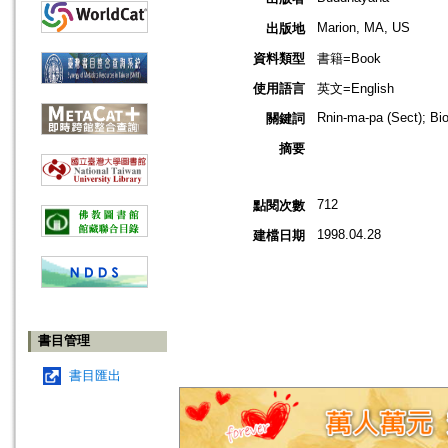
Marion, MA, US
出版地
資料類型
書籍=Book
使用語言
英文=English
Rnin-ma-pa (Sect); Bio
關鍵詞
摘要
712
點閱次數
1998.04.28
建檔日期
書目管理
書目匯出