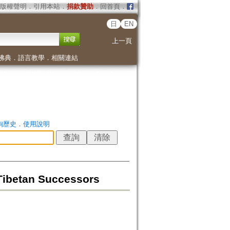
版權聲明
．
引用本站
．
捐款贊助
．
回首頁
．
日
EN
上一頁
佛典
．
語言教學
．
相關連結
詢歷史
．
使用說明
Tibetan Successors