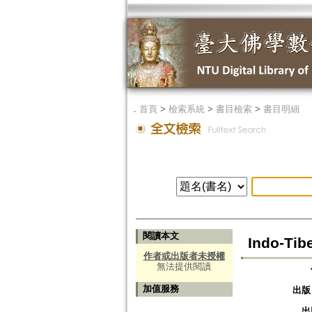
．
首頁
>
檢索系統
>
書目檢索
>
書目明細
閱讀本文
Indo-Tib
作者或出版者未授權
無法提供閱讀
加值服務
出版
出