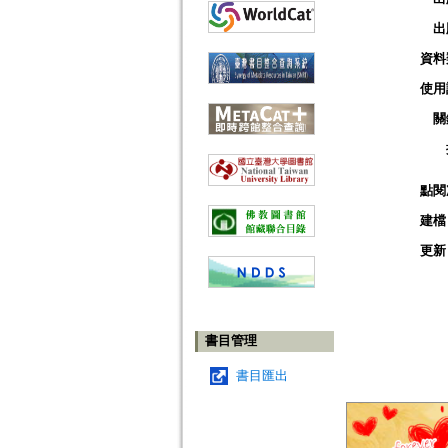
出
資料
使用
關
點閱
建檔
更新
書目管理
書目匯出