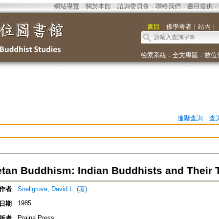
網站導覽
．
關於本館
．
諮詢委員會
．
聯絡我們
．
書目提供
．
｜
書目
｜
佛學著者
｜
站內
｜
檢索系統
．
全文專區
．
數位
進階查詢
．
查
etan Buddhism: Indian Buddhists and Their 
作者
Snellgrove, David L. (著)
1985
日期
Prajna Press
版者