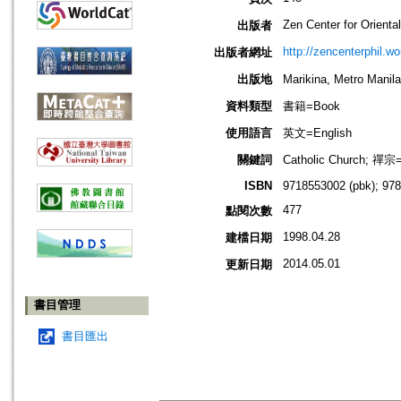
Zen Center for Oriental 
出版者
http://zencenterphil.w
出版者網址
出版地
Marikina, Metro M
資料類型
書籍=Book
使用語言
英文=English
關鍵詞
Catholic Church; 禪宗=
ISBN
9718553002 (pbk); 97
477
點閱次數
1998.04.28
建檔日期
2014.05.01
更新日期
書目管理
書目匯出