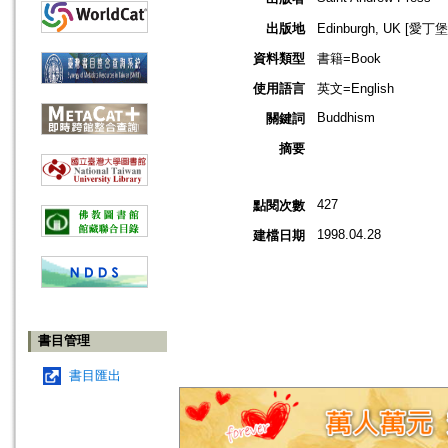
出版地
Edinburgh, UK [愛丁
資料類型
書籍=Book
使用語言
英文=English
Buddhism
關鍵詞
摘要
427
點閱次數
1998.04.28
建檔日期
書目管理
書目匯出