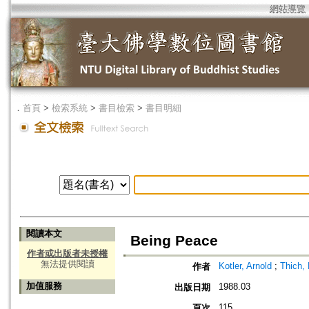
網站導覽
．
首頁
>
檢索系統
>
書目檢索
>
書目明細
閱讀本文
Being Peace
作者或出版者未授權
無法提供閱讀
Kotler, Arnold
;
Thich,
作者
加值服務
1988.03
出版日期
115
頁次