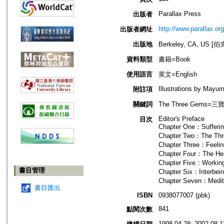
Parallax Press
出版者
http://www.parallax.org
出版者網址
出版地
Berkeley, CA, US
資料類型
書籍=Book
使用語言
英文=English
Illustrations by Mayumi
附註項
關鍵詞
The Three Gems=三寶;
Editor's Preface
目次
Chapter One：Sufferin
Chapter Two：The Th
Chapter Three：Feelin
Chapter Four：The Hear
Chapter Five：Working
書目管理
Chapter Six：Interbei
Chapter Seven：Meditat
書目匯出
ISBN
0938077007 (pbk)
841
點閱次數
1998.04.28; 2002.08.1