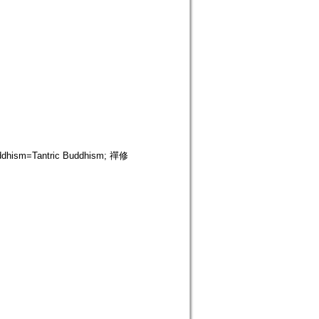
sm=Tantric Buddhism; 禪修