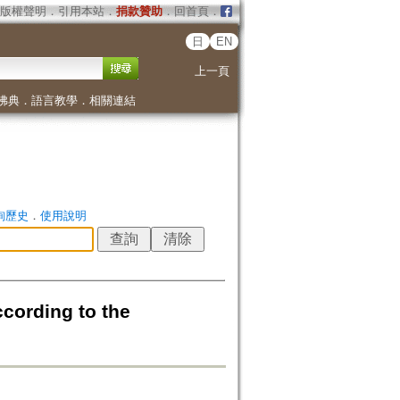
版權聲明
．
引用本站
．
捐款贊助
．
回首頁
．
日
EN
上一頁
佛典
．
語言教學
．
相關連結
詢歷史
．
使用說明
ccording to the