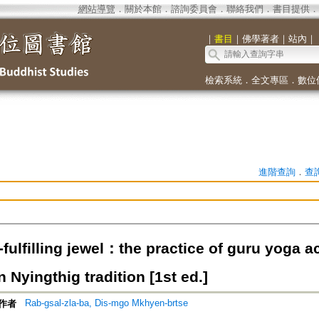
網站導覽
．
關於本館
．
諮詢委員會
．
聯絡我們
．
書目提供
．
｜
書目
｜
佛學著者
｜
站內
｜
檢索系統
．
全文專區
．
數位
進階查詢
．
查
fulfilling jewel：the practice of guru yoga a
Nyingthig tradition [1st ed.]
Rab-gsal-zla-ba, Dis-mgo Mkhyen-brtse
作者