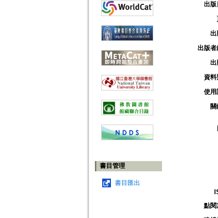
出版
出
出版者
出
資料
使用
關
書目管理
書目匯出
I
點閱