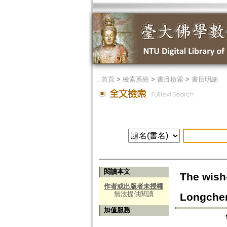
．
首頁
>
檢索系統
>
書目檢索
>
書目明細
閱讀本文
The wish-
作者或出版者未授權
無法提供閱讀
Longchen 
加值服務