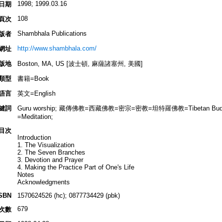
1998; 1999.03.16
日期
108
頁次
Shambhala Publications
版者
http://www.shambhala.com/
網址
版地
Boston, MA, US [波士頓, 麻薩諸塞州, 美國]
類型
書籍=Book
語言
英文=English
鍵詞
Guru worship; 藏傳佛教=西藏佛教=密宗=密教=坦特羅佛教=Tibetan Buddhi
=Meditation;
目次
Introduction
1. The Visualization
2. The Seven Branches
3. Devotion and Prayer
4. Making the Practice Part of One's Life
Notes
Acknowledgments
SBN
1570624526 (hc); 0877734429 (pbk)
679
次數