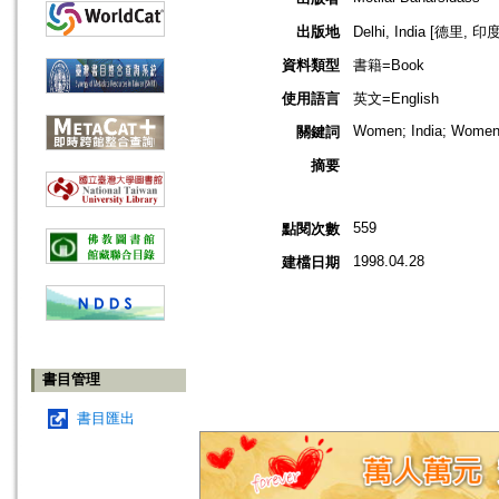
出版地
Delhi, India [德里, 印度
資料類型
書籍=Book
使用語言
英文=English
Women; India; Women
關鍵詞
摘要
559
點閱次數
1998.04.28
建檔日期
書目管理
書目匯出