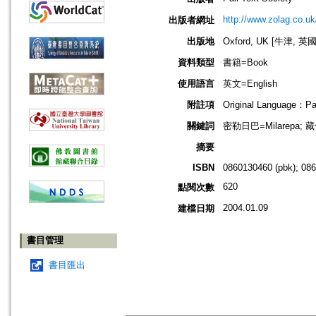
http://www.zolag.co.uk
出版者網址
出版地
Oxford, UK [牛津, 英國
資料類型
書籍=Book
使用語言
英文=English
附註項
Original Language：Pal
關鍵詞
密勒日巴=Milarepa; 藏
摘要
ISBN
0860130460 (pbk); 086
620
點閱次數
2004.01.09
建檔日期
書目管理
書目匯出