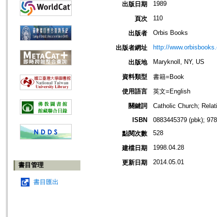
1989
出版日期
110
頁次
Orbis Books
出版者
http://www.orbisbooks
出版者網址
Maryknoll, NY, US
出版地
資料類型
書籍=Book
使用語言
英文=English
關鍵詞
Catholic Church; Rel
ISBN
0883445379 (pbk); 97
528
點閱次數
1998.04.28
建檔日期
2014.05.01
更新日期
書目管理
書目匯出