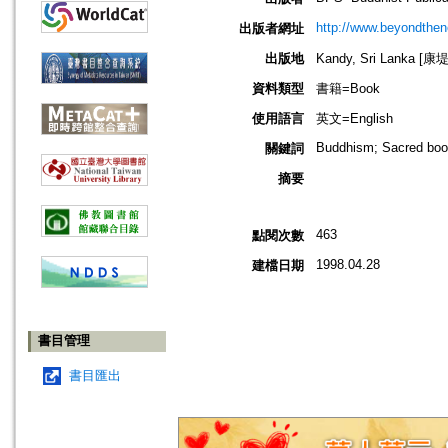
http://www.beyondthen
出版者網址
出版地
Kandy, Sri Lanka [
資料類型
書籍=Book
使用語言
英文=English
Buddhism; Sacred bo
關鍵詞
摘要
463
點閱次數
1998.04.28
建檔日期
書目管理
書目匯出